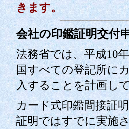
きます。
会社の印鑑証明交付
法務省では、平成
10
国すべての登記所に
入することを計画し
カード式印鑑間接証
証明ではすでに実施