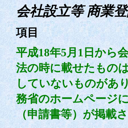
会社設立等 商業登
項目
平成
18
年
5
月
1
日から
法の時に載せたもの
していないものがあ
務省のホームページ
（申請書等）が掲載