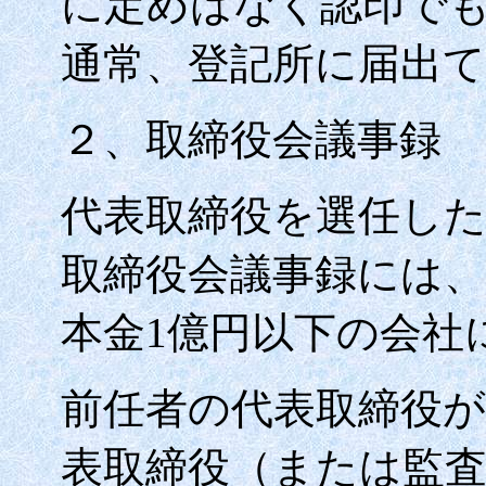
に定めはなく認印で
通常、登記所に届出
２、取締役会議事録
代表取締役を選任し
取締役会議事録には
本金
1
億円以下の会社
前任者の代表取締役が
表取締役（または監