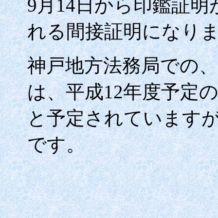
9
月
14
日から印鑑証明
れる間接証明になり
神戸地方法務局での、
は、平成
12
年度予定
と予定されています
です。