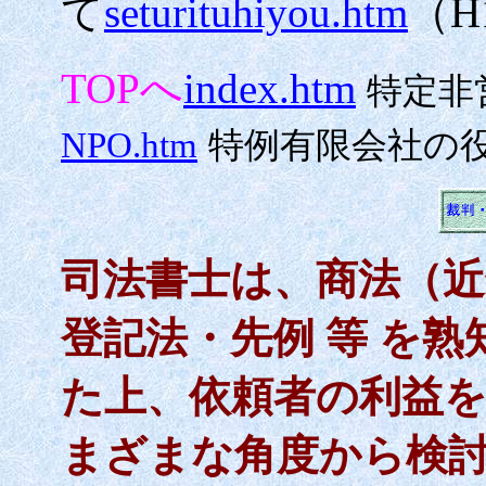
て
seturituhiyou.htm
（
H
TOP
へ
index.htm
特定非
NPO.htm
特例有限会社の
司法書士は、商法（近
登記法・先例 等 を
た上、依頼者の利益
まざまな角度から検