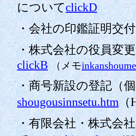
について
clickD
・会社の印鑑証明交
・株式会社の役員変
clickB
（メモ
inkanshoume
・商号新設の登記（個
shougousinnsetu.htm
（
・有限会社・株式会社