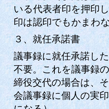
いる代表者印を押印
印は認印でもかまわ
３、就任承諾書
議事録に就任承諾し
不要。これを議事録
締役交代の場合は、
会議事録に個人の実
になる）。