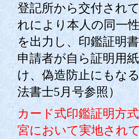
登記所から交付され
れにより本人の同一
を出力し、印鑑証明
申請者が自ら証明用
け、偽造防止にもな
法書士
5
月号参照）
カード式印鑑証明方
宮において実地され