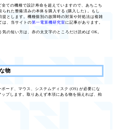
す。殆ど全ての機種で設計寿命を超えていますので、あちこち
れた整備済みの本体を購入する (購入した) 。もし
前提とします。機種個別の故障時の対策や対処法は複雑
ては、当サイトの
第一電算機研究室
に記事があります。
う気の短い方は、赤の太文字のところだけ読めば OK。
要な物
ーボード、マウス、システムディスク (OS) が必要にな
クアップします。取りあえず本項にある物を揃えれば、殆