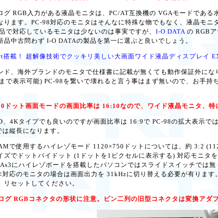
RGB入力がある液晶モニタは、PC/AT互換機の VGAモードである水平
なります。PC-98対応のモニタはそんなに特殊な物でもなく、液晶モ
製品で対応しているモニタは少ないのは事実ですが、
I-O DATA
の RGB
品中古問わず I-O DATAの製品を第一に選ぶと良いでしょう。
playPort搭載！ 超解像技術でクッキリ美しい大画面ワイド液晶ディスプレイ EX-
ド、海外ブランドのモニタで仕様書に記載が無くても動作保証外になります
5kHzまで表示可能) PC-98を繋いで壊れると言う事はまず無いので、
×400ドット画面モードの画面比率は 16:10なので、ワイド液晶モニタ、特に 
 HD、4Kタイプでも良いのですが画面比率は 16:9で PC-98の拡大
示では縦長になります。
Mで使用するハイレゾモード 1120×750ドットについては、約 3:2 (1
ズでドットバイドット (1ドットを1ピクセルに表示する) 対応モニタを
/An/Ap3/As3にハイレゾボードを搭載したパソコンではスライドスイッ
非対応のモニタの場合は画面出力を 31kHzに切り替える必要が有ります。キーボ
、リセットしてください。
ナログ RGBコネクタの形状に注意。ピン二列の旧型コネクタは変換アダ