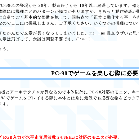
 PC-9801の登場から 30年、製造終了から 10年以上経過していま
故障には機種ごとのパターンが幾つか有りますが、きちっと動作確認が取ら
ご自身でごく基本的な整備を施して、現時点で「正常に動作する事」を
なのでここには掲載しません。ご了承ください。いくつかの機種につい
かんだで文章が長くなってしまいました。m(_ _)m 長文ウザいと思
章は飛ばして、余談は閲覧不要です。(´･ω･`)
ょう。
PC-98でゲームを楽しむ際に必
T互換機とアーキテクチャが異なるので本体以外に PC-98対応のモニタ、キ
C-98でゲームをプレイする際に本体とは別に最低でも必要な物をピッ
ます。
 RGB入力が水平走査周波数 24.8kHzに対応のモニタが必要。