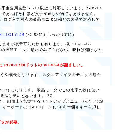
走査周波数 31kHz以上に対応しています。24.8kHz
ニタであればそれほど入手が難しい物ではありません。
アナログ入力対応の液晶モニタは殆どの製品で対応して
LD3151DB
(PC-98にもしっかり対応)
が表示可能な物も有ります。(例：Hyundai
お手持ちの液晶モニタに繋いでみてください。映れば儲けもの
1920×1200ドットの WUXGAが望ましい。
表示ではやや横長となります。スクエアタイプのモニタの場合
12:75) になります。 液晶モニタでこの比率の物はない
選ぶと良いと思います。 PC-
チでは無く、画面上で設定するセットアップメニューを介して設
ードの [GRPH] + [2 (フルキー側)] キーを押し
プタが必要。