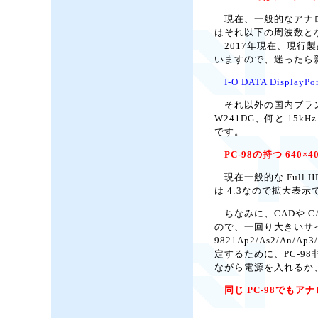
現在、一般的なアナログ 
はそれ以下の周波数と
2017年現在、現行
いますので、迷ったら新
I-O DATA Dis
それ以外の国内ブラン
W241DG、何と 1
です。
PC-98の持つ 640
現在一般的な Full
は 4:3なので拡大表
ちなみに、CADや CA
ので、一回り大きいサイ
9821Ap2/As2
定するために、PC-98
ながら電源を入れるか
同じ PC-98でもア