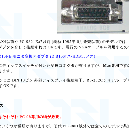
01BX4以前や PC-9821Xa7以前 (概ね 1995年 6月発売以前) のモデ
ダプタを介して接続すれば OKです。現行の VGAケーブルを流用する
15NE モニタ変換アダプタ (D B15オス-HDB15メス)
ディップスイッチが付いた変換コネクタが有りますが、
Mac専用
です
ります。
 ミニ DIN 10ピン 外部ディスプレイ接続端子、RS-232Cシリアル
 OKです。
ス
れぞれ PC-98専用の物が必要。
いくつか種類が有りますが、初代 PC-9801以外では全てのモデルで共通で