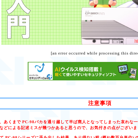
[an error occurred while processing this dire
注意事項
、あくまで PC-98バカを通り越して半ば廃人となってしまった哀れな一
などによる記述ミスが幾つかあると思うので、お気付きの点がございましたら
て PC-98シリーズに手を出した結果、あり得ない程 (概ね数百台単位