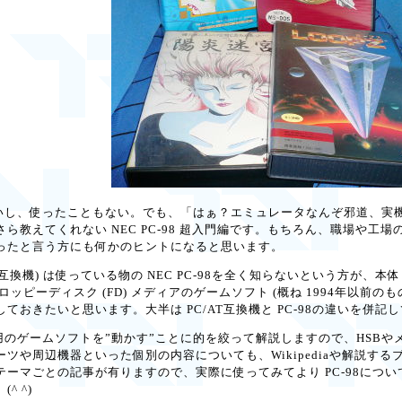
ないし、使ったこともない。でも、「はぁ？エミュレータなんぞ邪道、実
教えてくれない NEC PC-98 超入門編です。もちろん、職場や工場の 
ったと言う方にも何かのヒントになると思います。
PC/AT互換機) は使っている物の NEC PC-98を全く知らないという方が
のフロッピーディスク (FD) メディアのゲームソフト (概ね 1994年以
ておきたいと思います。大半は PC/AT互換機と PC-98の違いを併記
用のゲームソフトを”動かす”ことに的を絞って解説しますので、HSBや
ツや周辺機器といった個別の内容についても、Wikipediaや解説す
テーマごとの記事が有りますので、実際に使ってみてより PC-98につ
^ ^)