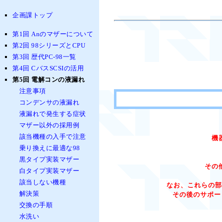
企画課トップ
第1回 Anのマザーについて
第2回 98シリーズとCPU
第3回 歴代PC-98一覧
第4回 CバスSCSIの活用
第5回 電解コンの液漏れ
注意事項
コンデンサの液漏れ
液漏れで発生する症状
マザー以外の採用例
該当機種の入手で注意
機
乗り換えに最適な98
黒タイプ実装マザー
その
白タイプ実装マザー
該当しない機種
なお、これらの部
解決策
その後のサポー
交換の手順
水洗い