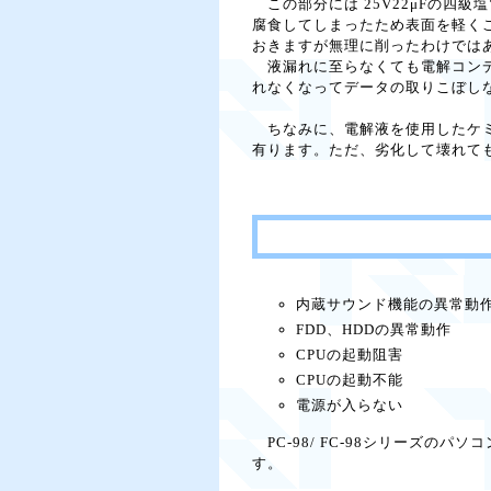
この部分には 25V22μFの四
腐食してしまったため表面を軽く
おきますが無理に削ったわけでは
液漏れに至らなくても電解コンデ
れなくなってデータの取りこぼし
ちなみに、電解液を使用したケミ
有ります。ただ、劣化して壊れて
内蔵サウンド機能の異常動
FDD、HDDの異常動作
CPUの起動阻害
CPUの起動不能
電源が入らない
PC-98/ FC-98シリーズ
す。