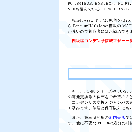
PC-9801BA3/ BX3 /BX
V30も積んでいる PC-9801RA21/
Windows9x /NT /2000等
ら PentiumII/ Celero
が強いので初心者にはお勧めでき
四級塩コンデンサ搭載マザー一
もし、PC-98シリーズや FC
の電池交換等の保守をご希望の方
コンデンサの交換とジャンパの追
く済みます。修理と保守以外にも
また、第三研究所の
所内売店
で
す。他に不要な PC-98の処分