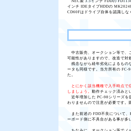
NEC製 3.5インチ FDDの FD1138
インチ IDEタイプHDDの MK20
CD60Fはドライブ自体を認識し
中古販売、オークション等で、こ
可能性がありますので、改造で対
残念ながら経年劣化によるものな
ータも同様です。当方所有の FC-
た。
とにかく該当機種で入手時点で
しましょう。
動作チェック済みと
近年増加した PC-98シリーズ
わりませんので注意が必要です。
また前述の FDD不良について、
ーボード側に不具合がある事が多
ちなみに、オークション等でノー