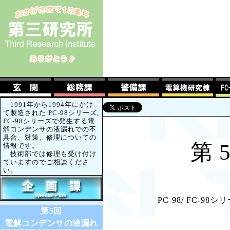
1991年から1994年にかけ
て製造された PC-98シリーズ,
FC-98シリーズで発生する電
解コンデンサの液漏れでの不
具合、対策、修理についての
第
情報です。
技術部では修理も受け付け
ていますのでご相談くださ
い。
PC-98/ FC-
第5回
電解コンデンサの液漏れ