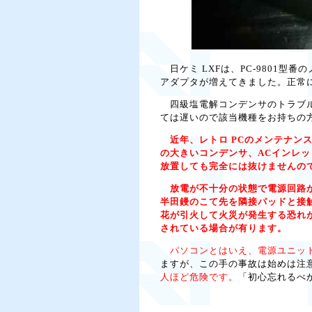
日ケミ LXFは、PC-9801型番
アダプタが増えてきました。正常
四級塩電解コンデンサのトラブルは
ては遅いので該当機種をお持ちの
近年、レトロ PCのメンテナン
の大きいコンデンサ、ACインレ
放置しても完全には抜けませんの
放電が不十分の状態で電源回路か
半田鏝のこて先を隣接パッドと接
花が引火して火災が発生する恐れ
されている場合が有ります。
パソコンとはいえ、電源ユニッ
ますが、この手の事故は始めは注
人ほど危険です。
「初心忘れるべか