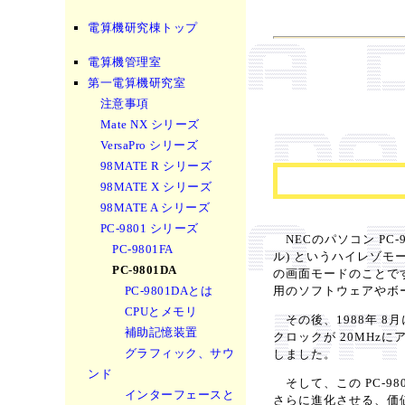
電算機研究棟トップ
電算機管理室
第一電算機研究室
注意事項
Mate NX シリーズ
VersaPro シリーズ
98MATE R シリーズ
98MATE X シリーズ
98MATE A シリーズ
PC-9801 シリーズ
NECのパソコン PC-98
PC-9801FA
ル) というハイレゾモード
PC-9801DA
の画面モードのことです
PC-9801DAとは
用のソフトウェアやボ
CPUとメモリ
その後、1988年 8月に
補助記憶装置
クロックが 20MHzに
グラフィック、サウ
しました。
ンド
そして、この PC-98
インターフェースと
さらに進化させる、価値