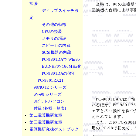
拡張
当時は、98の全盛期で
互換機の台頭により事態
ディップスイッチ設
定
その他の特徴
CPUの換装
メモリの増設
スピーカの内蔵
SCSI機器の内蔵
PC-9801DAで Win95
EUD-HPの 160MHz化
PC-9801DAの保守
PC-9801RX21
98NOTE シリーズ
SV-98 シリーズ
PC-9801DAでは、
8ビットパソコン
いるほか、PC-980
付録 (各種一覧表)
ェアとの互換性を保つた
第二電算機研究室
えられています。
第三電算機研究室
また、この PC-980
用の PC-98で初めて
電算機研究棟ゲストブック