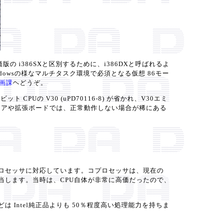
た廉価版の i386SXと区別するために、i386DXと呼ばれるよ
ndowsの様なマルチタスク環境で必須となる仮想 86モー
画課
ヘどうぞ。
Uの V30 (uPD70116-8) が省かれ、V30エミ
ウェアや拡張ボードでは、正常動作しない場合が稀にある
87DX互換コプロセッサに対応しています。コプロセッサは、現在の
に担当します。当時は、CPU自体が非常に高価だったので、
は Intel純正品よりも 50％程度高い処理能力を持ちま