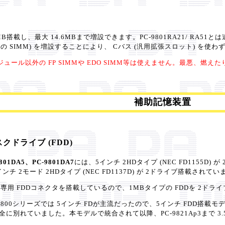
搭載し、最大 14.6MBまで増設できます。PC-9801RA21/ RA51とは
自仕様の SIMM) を増設することにより、 Cバス (汎用拡張スロット) を使わ
ール以外の FP SIMMや EDO SIMM等は使えません。最悪、燃え
補助記憶装置
クドライブ (FDD)
801DA5、PC-9801DA7
には、5インチ 2HDタイプ (NEC FD1155D) が
インチ 2モード 2HDタイプ (NEC FD1137D) が 2ドライブ搭載されて
専用 FDDコネクタを搭載しているので、1MBタイプの FDDを 2ドラ
800シリーズでは 5インチ FDが主流だったので、5インチ FDD搭載モデルと
に完全に別れていました。本モデルで統合されて以降、PC-9821Ap3まで