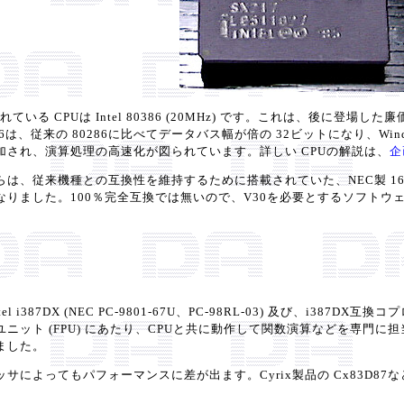
ている CPUは Intel 80386 (20MHz) です。これは、後に登場し
6は、従来の 80286に比べてデータバス幅が倍の 32ビットになり、Wi
追加され、演算処理の高速化が図られています。詳しい CPUの解説は、
企
従来機種との互換性を維持するために搭載されていた、NEC製 16ビット CP
なりました。100％完全互換では無いので、V30を必要とするソフト
l i387DX (NEC PC-9801-67U、PC-98RL-03) 及び、i3
ユニット (FPU) にあたり、CPUと共に動作して関数演算などを専門
ました。
によってもパフォーマンスに差が出ます。Cyrix製品の Cx83D87など