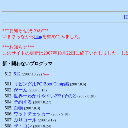
[
***お知らせ(その2)***
いまさらながら
blog
を始めてみました。
***お知らせ***
このサイトの更新は2007年10月22日に終了いたしまし
新・闘わないプログラマ
512
(2007.10.22)
New
リビング用PC Boot Camp編
(2007.8.6)
がーん
(2007.8.13)
世界一わかりやすい??? (その2)
(2007.8.20)
予約する
(2007.8.27)
白物
(2007.9.3)
ワットチェッカー
(2007.9.10)
ぷりコール
(2007.9.17)
ザ・コン
(2007.9.24)