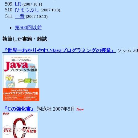
LR
(2007.10.1)
ひまつぶし
(2007.10.8)
一昔
(2007.10.13)
第500回以前
執筆した書籍・雑誌
『世界一わかりやすいJavaプログラミングの授業』
ソシム 20
『Cの強化書』
翔泳社 2007年5月
New