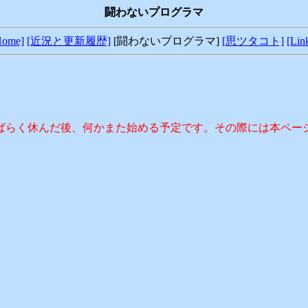
闘わないプログラマ
Home]
[近況と更新履歴]
[闘わないプログラマ]
[思ツタコト]
[Lin
た。しばらく休んだ後、何かまた始める予定です。その際には本ペ