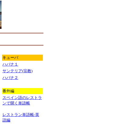
キューバ
ハバナ１
サンテリア(宗教)
ハバナ２
番外編
スペイン語のレストラ
ンで開く単語帳
レストラン単語帳-英
語編