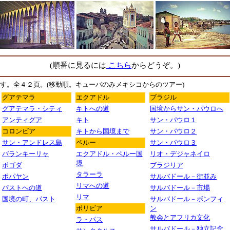
(順番に見るには
こちら
からどうぞ。)
す。全４２頁。(移動順。キューバのみメキシコからのツアー)
グアテマラ
エクアドル
ブラジル
グアテマラ・シティ
キトへの道
国境からサン・パウロへ
アンティグア
キト
サン・パウロ１
コロンビア
キトから国境まで
サン・パウロ２
サン・アンドレス島
ペルー
サン・パウロ３
バランキーリャ
エクアドル・ペルー国
リオ・デジャネイロ
境
ボゴダ
ブラジリア
タラーラ
ポパヤン
サルバドール－街並み
リマへの道
パストへの道
サルバドール－市場
リマ
国境の町、パスト
サルバドール－ボンフィ
ボリビア
ン
教会とアフリカ文化
ラ・パス
サルバドール－独立記念