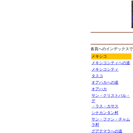
各頁へのインデックスで
メキシコ
メキシコシティへの道
メキシコシティ
タスコ
オアハカへの道
オアハカ
サン・クリストバル・
デ
・ラス・カサス
シナカンタン村
サン・ファン・チャム
ラ村
グアテマラへの道