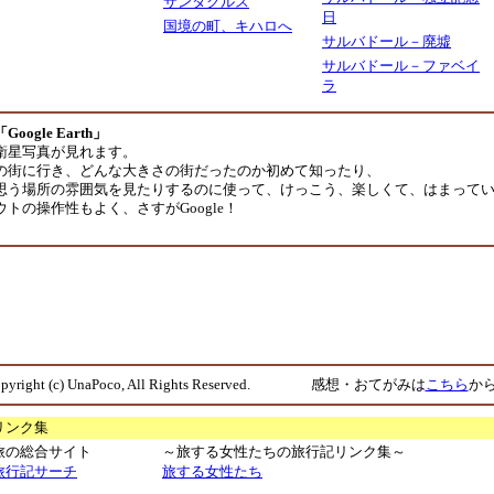
サンタクルス
日
国境の町、キハロへ
サルバドール－廃墟
サルバドール－ファベイ
ラ
gle Earth」
衛星写真が見れます。
の街に行き、どんな大きさの街だったのか初めて知ったり、
思う場所の雰囲気を見たりするのに使って、けっこう、楽しくて、はまって
トの操作性もよく、さすがGoogle！
pyright (c) UnaPoco, All Rights Reserved. 感想・おてがみは
こちら
か
リンク集
旅の総合サイト
～旅する女性たちの旅行記リンク集～
旅行記サーチ
旅する女性たち