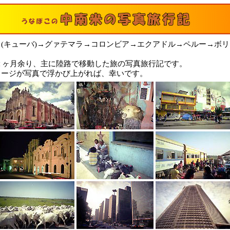
(キューバ)→グァテマラ→コロンビア→エクアドル→ペルー→ボ
、
に２ヶ月余り、主に陸路で移動した旅の写真旅行記です。
メージが写真で浮かび上がれば、幸いです。