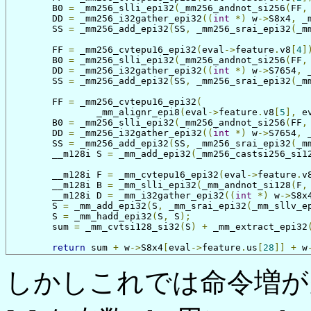
	B0 
=
 _mm256_slli_epi32
(
_mm256_andnot_si256
(
FF
,
	DD 
=
 _mm256_i32gather_epi32
((
int
*)
 w
->
S8x4
,
 _
	SS 
=
 _mm256_add_epi32
(
SS
,
 _mm256_srai_epi32
(
_m
	FF 
=
 _mm256_cvtepu16_epi32
(
eval
->
feature
.
v8
[
4
]
	B0 
=
 _mm256_slli_epi32
(
_mm256_andnot_si256
(
FF
,
	DD 
=
 _mm256_i32gather_epi32
((
int
*)
 w
->
S7654
,
 
	SS 
=
 _mm256_add_epi32
(
SS
,
 _mm256_srai_epi32
(
_m
	FF 
=
 _mm256_cvtepu16_epi32
(
		_mm_alignr_epi8
(
eval
->
feature
.
v8
[
5
],
 e
	B0 
=
 _mm256_slli_epi32
(
_mm256_andnot_si256
(
FF
,
	DD 
=
 _mm256_i32gather_epi32
((
int
*)
 w
->
S7654
,
 
	SS 
=
 _mm256_add_epi32
(
SS
,
 _mm256_srai_epi32
(
_m
	__m128i S 
=
 _mm_add_epi32
(
_mm256_castsi256_si1
	__m128i F 
=
 _mm_cvtepu16_epi32
(
eval
->
feature
.
v
	__m128i B 
=
 _mm_slli_epi32
(
_mm_andnot_si128
(
F
,
	__m128i D 
=
 _mm_i32gather_epi32
((
int
*)
 w
->
S8x
	S 
=
 _mm_add_epi32
(
S
,
 _mm_srai_epi32
(
_mm_sllv_e
	S 
=
 _mm_hadd_epi32
(
S
,
 S
);
	sum 
=
 _mm_cvtsi128_si32
(
S
)
+
 _mm_extract_epi32
return
 sum 
+
 w
->
S8x4
[
eval
->
feature
.
us
[
28
]]
+
 w
しかしこれでは命令増が多す