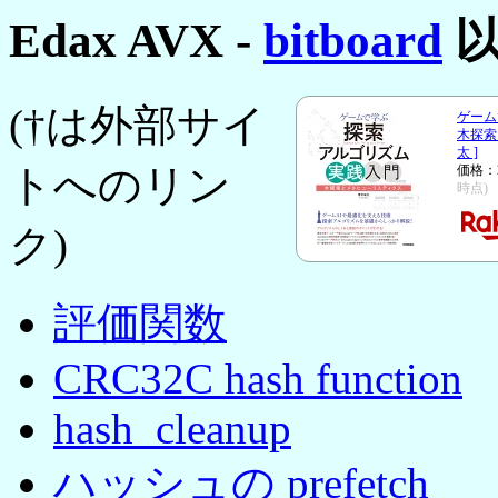
Edax AVX -
bitboard
以
(†は外部サイ
ゲーム
木探索
太 ]
トへのリン
価格：
時点)
ク)
評価関数
CRC32C hash function
hash_cleanup
ハッシュの prefetch