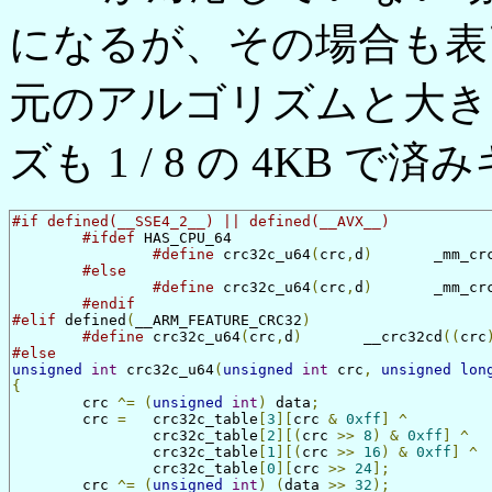
になるが、その場合も表引き
元のアルゴリズムと大き
ズも 1 / 8 の 4KB
#if defined(__SSE4_2__) || defined(__AVX__)
#ifdef
 HAS_CPU_64

#define
	crc32c_u64
(
crc
,
d
)
	_mm_cr
#else
#define
	crc32c_u64
(
crc
,
d
)
	_mm_cr
#endif
#elif
 defined
(
__ARM_FEATURE_CRC32
)
#define
	crc32c_u64
(
crc
,
d
)
	__crc32cd
((
crc
#else
unsigned
int
 crc32c_u64
(
unsigned
int
 crc
,
unsigned
lon
{
	crc 
^=
(
unsigned
int
)
 data
;
	crc 
=
	crc32c_table
[
3
][
crc 
&
0xff
]
^
		crc32c_table
[
2
][(
crc 
>>
8
)
&
0xff
]
^
		crc32c_table
[
1
][(
crc 
>>
16
)
&
0xff
]
^
		crc32c_table
[
0
][
crc 
>>
24
];
	crc 
^=
(
unsigned
int
)
(
data 
>>
32
);