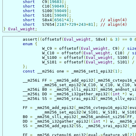
short
	C9
[
19683
];
short
	C10
[
59049
];
short
	S100
[
59049
];
short
	S101
[
59049
];
short
	S8x4
[
6561
*
4
];
// align(4)
short
	S7654
[
2187
+
729
+
243
+
81
];
// align(4)
}
Eval_weight
;
	assert
((
offsetof
(
Eval_weight
,
 S8x4
)
&
3
)
==
0
enum
{
		W_C9 
=
 offsetof
(
Eval_weight
,
 C9
)
/
siz
		W_C10 
=
 offsetof
(
Eval_weight
,
 C10
)
/
s
		W_S100 
=
 offsetof
(
Eval_weight
,
 S100
)
/
		W_S101 
=
 offsetof
(
Eval_weight
,
 S101
)
/
};
const
 __m256i one 
=
 _mm256_set1_epi32
(
1
);
	__m256i FF 
=
 _mm256_add_epi32
(
_mm256_cvtepu16_
		_mm256_set_epi32
(
W_C10
,
 W_C10
,
 W_C10
,
 
	__m256i B0 
=
 _mm256_slli_epi32
(
_mm256_andnot_s
	__m256i DD 
=
 _mm256_i32gather_epi32
((
int
*)
 w
,
	__m256i SS 
=
 _mm256_srai_epi32
(
_mm256_sllv_epi
	FF 
=
 _mm256_add_epi32
(
_mm256_cvtepu16_epi32
(
ev
		_mm256_set_epi32
(
W_S101
,
 W_S101
,
 W_S10
	B0 
=
 _mm256_slli_epi32
(
_mm256_andnot_si256
(
FF
,
	DD 
=
 _mm256_i32gather_epi32
((
int
*)
 w
,
 _mm256_
	SS 
=
 _mm256_add_epi32
(
SS
,
 _mm256_srai_epi32
(
_m
	FF 
=
 _mm256_cvtepu16_epi32
(
eval
->
feature
.
v8
[
2
]