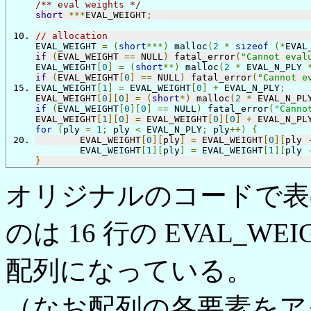
/** eval weights */
short
***
EVAL_WEIGHT
;
// allocation
EVAL_WEIGHT 
=
(
short
***)
 malloc
(
2
*
sizeof
(*
EVAL
if
(
EVAL_WEIGHT 
==
 NULL
)
 fatal_error
(
"Cannot eval
EVAL_WEIGHT
[
0
]
=
(
short
**)
 malloc
(
2
*
 EVAL_N_PLY 
if
(
EVAL_WEIGHT
[
0
]
==
 NULL
)
 fatal_error
(
"Cannot e
EVAL_WEIGHT
[
1
]
=
 EVAL_WEIGHT
[
0
]
+
 EVAL_N_PLY
;
EVAL_WEIGHT
[
0
][
0
]
=
(
short
*)
 malloc
(
2
*
 EVAL_N_PL
if
(
EVAL_WEIGHT
[
0
][
0
]
==
 NULL
)
 fatal_error
(
"Canno
EVAL_WEIGHT
[
1
][
0
]
=
 EVAL_WEIGHT
[
0
][
0
]
+
 EVAL_N_PL
for
(
ply 
=
1
;
 ply 
<
 EVAL_N_PLY
;
 ply
++)
{
	EVAL_WEIGHT
[
0
][
ply
]
=
 EVAL_WEIGHT
[
0
][
ply 
	EVAL_WEIGHT
[
1
][
ply
]
=
 EVAL_WEIGHT
[
1
][
ply 
}
オリジナルのコードで表
のは 16 行の EVAL_WEI
配列になっている。
（なお配列の各要素をア