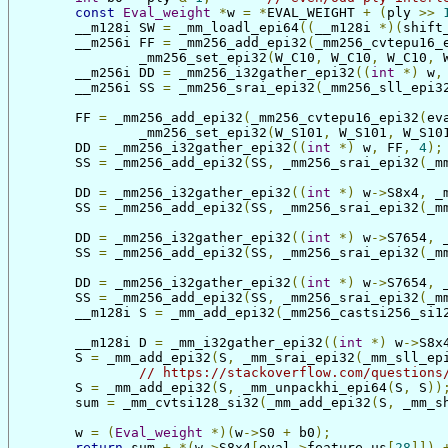
const
Eval_weight
*
w 
=
*
EVAL_WEIGHT 
+
(
ply 
>>
	__m128i SW 
=
 _mm_loadl_epi64
((
__m128i 
*)(
shift
	__m256i FF 
=
 _mm256_add_epi32
(
_mm256_cvtepu16_
		_mm256_set_epi32
(
W_C10
,
 W_C10
,
 W_C10
,
 
	__m256i DD 
=
 _mm256_i32gather_epi32
((
int
*)
 w
,
	__m256i SS 
=
 _mm256_srai_epi32
(
_mm256_sll_epi3
	FF 
=
 _mm256_add_epi32
(
_mm256_cvtepu16_epi32
(
ev
		_mm256_set_epi32
(
W_S101
,
 W_S101
,
 W_S10
	DD 
=
 _mm256_i32gather_epi32
((
int
*)
 w
,
 FF
,
4
);
	SS 
=
 _mm256_add_epi32
(
SS
,
 _mm256_srai_epi32
(
_m
	DD 
=
 _mm256_i32gather_epi32
((
int
*)
 w
->
S8x4
,
 _
	SS 
=
 _mm256_add_epi32
(
SS
,
 _mm256_srai_epi32
(
_m
	DD 
=
 _mm256_i32gather_epi32
((
int
*)
 w
->
S7654
,
 
	SS 
=
 _mm256_add_epi32
(
SS
,
 _mm256_srai_epi32
(
_m
	DD 
=
 _mm256_i32gather_epi32
((
int
*)
 w
->
S7654
,
 
	SS 
=
 _mm256_add_epi32
(
SS
,
 _mm256_srai_epi32
(
_m
	__m128i S 
=
 _mm_add_epi32
(
_mm256_castsi256_si1
	__m128i D 
=
 _mm_i32gather_epi32
((
int
*)
 w
->
S8x
	S 
=
 _mm_add_epi32
(
S
,
 _mm_srai_epi32
(
_mm_sll_ep
// https://stackoverflow.com/questions
	S 
=
 _mm_add_epi32
(
S
,
 _mm_unpackhi_epi64
(
S
,
 S
))
	sum 
=
 _mm_cvtsi128_si32
(
_mm_add_epi32
(
S
,
 _mm_s
	w 
=
(
Eval_weight
*)(
w
->
S0 
+
 b0
);
return
 sum 
+
*(
w
->
S8x4
[
eval
->
feature
.
us
[
28
]])