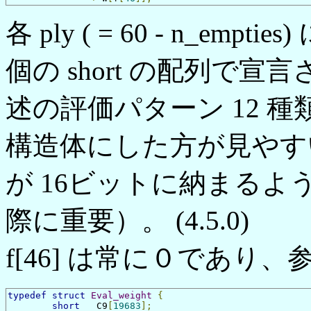
各 ply ( = 60 - n_emptie
個の short の配列で
述の評価パターン 12 
構造体にした方が見やす
が 16ビットに納まる
際に重要）。 (4.5.0)
f[46] は常に０であり
typedef
struct
Eval_weight
{
short
	C9
[
19683
];