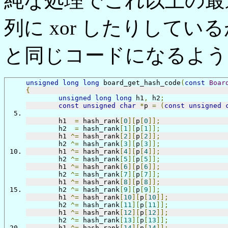
純な処理でこれ以上の最
列に xor したりして
と同じコードになるよう
unsigned
long
long
 board_get_hash_code
(
const
Boar
{
unsigned
long
long
 h1
,
 h2
;
const
unsigned
char
*
p 
=
(
const
unsigned
	h1  
=
 hash_rank
[
0
][
p
[
0
]];
	h2  
=
 hash_rank
[
1
][
p
[
1
]];
	h1 
^=
 hash_rank
[
2
][
p
[
2
]];
	h2 
^=
 hash_rank
[
3
][
p
[
3
]];
	h1 
^=
 hash_rank
[
4
][
p
[
4
]];
	h2 
^=
 hash_rank
[
5
][
p
[
5
]];
	h1 
^=
 hash_rank
[
6
][
p
[
6
]];
	h2 
^=
 hash_rank
[
7
][
p
[
7
]];
	h1 
^=
 hash_rank
[
8
][
p
[
8
]];
	h2 
^=
 hash_rank
[
9
][
p
[
9
]];
	h1 
^=
 hash_rank
[
10
][
p
[
10
]];
	h2 
^=
 hash_rank
[
11
][
p
[
11
]];
	h1 
^=
 hash_rank
[
12
][
p
[
12
]];
	h2 
^=
 hash_rank
[
13
][
p
[
13
]];
	h1 
^=
 hash_rank
[
14
][
p
[
14
]];