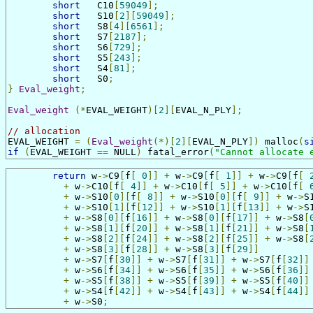
short
	C10
[
59049
];
short
	S10
[
2
][
59049
];
short
	S8
[
4
][
6561
];
short
	S7
[
2187
];
short
	S6
[
729
];
short
	S5
[
243
];
short
	S4
[
81
];
short
	S0
;
}
Eval_weight
;
Eval_weight
(*
EVAL_WEIGHT
)[
2
][
EVAL_N_PLY
];
// allocation
EVAL_WEIGHT 
=
(
Eval_weight
(*)[
2
][
EVAL_N_PLY
])
 malloc
(
s
if
(
EVAL_WEIGHT 
==
 NULL
)
 fatal_error
(
"Cannot allocate 
return
 w
->
C9
[
f
[
0
]]
+
 w
->
C9
[
f
[
1
]]
+
 w
->
C9
[
f
[
+
 w
->
C10
[
f
[
4
]]
+
 w
->
C10
[
f
[
5
]]
+
 w
->
C10
[
f
[
+
 w
->
S10
[
0
][
f
[
8
]]
+
 w
->
S10
[
0
][
f
[
9
]]
+
 w
->
S
+
 w
->
S10
[
1
][
f
[
12
]]
+
 w
->
S10
[
1
][
f
[
13
]]
+
 w
->
S
+
 w
->
S8
[
0
][
f
[
16
]]
+
 w
->
S8
[
0
][
f
[
17
]]
+
 w
->
S8
[
+
 w
->
S8
[
1
][
f
[
20
]]
+
 w
->
S8
[
1
][
f
[
21
]]
+
 w
->
S8
[
+
 w
->
S8
[
2
][
f
[
24
]]
+
 w
->
S8
[
2
][
f
[
25
]]
+
 w
->
S8
[
+
 w
->
S8
[
3
][
f
[
28
]]
+
 w
->
S8
[
3
][
f
[
29
]]
+
 w
->
S7
[
f
[
30
]]
+
 w
->
S7
[
f
[
31
]]
+
 w
->
S7
[
f
[
32
]]
+
 w
->
S6
[
f
[
34
]]
+
 w
->
S6
[
f
[
35
]]
+
 w
->
S6
[
f
[
36
]]
+
 w
->
S5
[
f
[
38
]]
+
 w
->
S5
[
f
[
39
]]
+
 w
->
S5
[
f
[
40
]]
+
 w
->
S4
[
f
[
42
]]
+
 w
->
S4
[
f
[
43
]]
+
 w
->
S4
[
f
[
44
]]
+
 w
->
S0
;