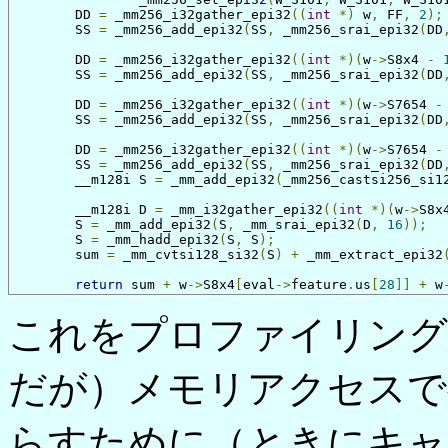
	DD 
=
 _mm256_i32gather_epi32
((
int
*)
 w
,
 FF
,
2
);
	SS 
=
 _mm256_add_epi32
(
SS
,
 _mm256_srai_epi32
(
DD
	DD 
=
 _mm256_i32gather_epi32
((
int
*)(
w
->
S8x4 
-
	SS 
=
 _mm256_add_epi32
(
SS
,
 _mm256_srai_epi32
(
DD
	DD 
=
 _mm256_i32gather_epi32
((
int
*)(
w
->
S7654 
-
	SS 
=
 _mm256_add_epi32
(
SS
,
 _mm256_srai_epi32
(
DD
	DD 
=
 _mm256_i32gather_epi32
((
int
*)(
w
->
S7654 
-
	SS 
=
 _mm256_add_epi32
(
SS
,
 _mm256_srai_epi32
(
DD
	__m128i S 
=
 _mm_add_epi32
(
_mm256_castsi256_si1
	__m128i D 
=
 _mm_i32gather_epi32
((
int
*)(
w
->
S8x
	S 
=
 _mm_add_epi32
(
S
,
 _mm_srai_epi32
(
D
,
16
));
	S 
=
 _mm_hadd_epi32
(
S
,
 S
);
	sum 
=
 _mm_cvtsi128_si32
(
S
)
+
 _mm_extract_epi32
return
 sum 
+
 w
->
S8x4
[
eval
->
feature
.
us
[
28
]]
+
 w
これをプロファイリング
だが）メモリアクセスで
らすために（ときにキャ