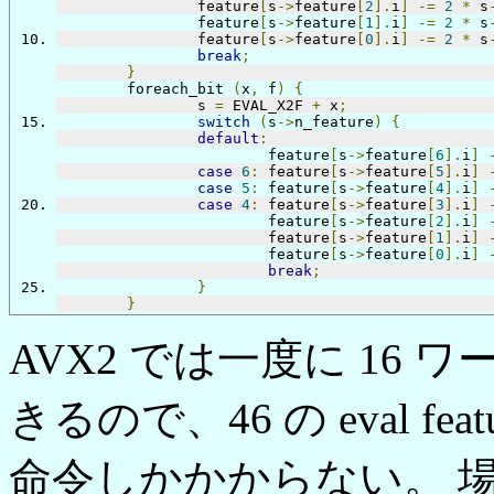
		feature
[
s
->
feature
[
2
].
i
]
-=
2
*
 s
		feature
[
s
->
feature
[
1
].
i
]
-=
2
*
 s
		feature
[
s
->
feature
[
0
].
i
]
-=
2
*
 s
break
;
}
	foreach_bit 
(
x
,
 f
)
{
		s 
=
 EVAL_X2F 
+
 x
;
switch
(
s
->
n_feature
)
{
default
:
			feature
[
s
->
feature
[
6
].
i
]
case
6
:
	feature
[
s
->
feature
[
5
].
i
]
case
5
:
	feature
[
s
->
feature
[
4
].
i
]
case
4
:
	feature
[
s
->
feature
[
3
].
i
]
			feature
[
s
->
feature
[
2
].
i
]
			feature
[
s
->
feature
[
1
].
i
]
			feature
[
s
->
feature
[
0
].
i
]
break
;
}
}
AVX2 では一度に 16 
きるので、46 の eval f
命令しかかからない。 