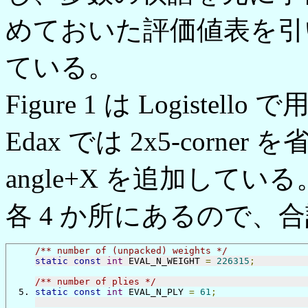
めておいた評価値表を引
ている。
Figure 1 は Logis
Edax では 2x5-corner 
angle+X を追加している。
各 4 か所にあるので、合
/** number of (unpacked) weights */
static
const
int
 EVAL_N_WEIGHT 
=
226315
;
/** number of plies */
static
const
int
 EVAL_N_PLY 
=
61
;