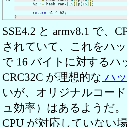
	h2 
^=
 hash_rank
[
15
][
p
[
15
]];
return
 h1 
^
 h2
;
}
SSE4.2 と armv8.1 
されていて、これをハッ
で 16 バイトに対するハッ
CRC32C が理想的な
ハッ
いが、オリジナルコード
ュ効率）はあるようだ。
CPU が対応していな