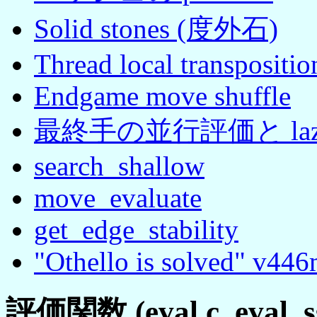
Solid stones (度外石)
Thread local transpositio
Endgame move shuffle
最終手の並行評価と lazy c
search_shallow
move_evaluate
get_edge_stability
"Othello is solved" v44
評価関数 (eval.c, eval_ss