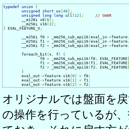
typedef
union
{
unsigned
short
 us
[
48
];
unsigned
long
long
 ull
[
12
];
// SWAR
	__m128i	v8
[
6
];
	__m256i	v16
[
3
];
}
 EVAL_FEATURE_V
;
	__m256i	f0 
=
 _mm256_sub_epi16
(
eval_in
->
feature
	__m256i	f1 
=
 _mm256_sub_epi16
(
eval_in
->
feature
	__m256i	f2 
=
 _mm256_sub_epi16
(
eval_in
->
feature
	foreach_bit
(
x
,
 f
)
{
		f0 
=
 _mm256_sub_epi16
(
f0
,
 EVAL_FEATURE
		f1 
=
 _mm256_sub_epi16
(
f1
,
 EVAL_FEATURE
		f2 
=
 _mm256_sub_epi16
(
f2
,
 EVAL_FEATURE
}
	eval_out
->
feature
.
v16
[
0
]
=
 f0
;
	eval_out
->
feature
.
v16
[
1
]
=
 f1
;
	eval_out
->
feature
.
v16
[
2
]
=
 f2
;
オリ
ジナルでは盤面を戻
の操作を行っているが、打つ前の