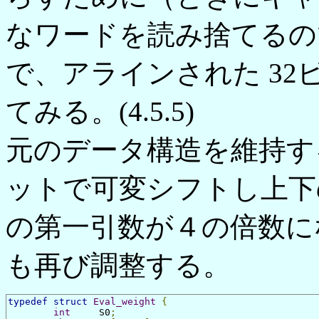
なワードを読み捨てるの
で、アラインされた 3
てみる。(4.5.5)
元のデータ構造を維持す
ットで可変シフトし上下の
の第一引数が４の倍数になるよ
も再び調整する。
typedef
struct
Eval_weight
{
int
	S0
;