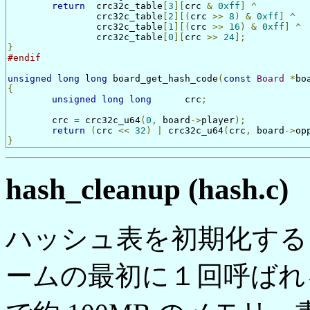
return
	crc32c_table
[
3
][
crc 
&
0xff
]
^
		crc32c_table
[
2
][(
crc 
>>
8
)
&
0xff
]
^
		crc32c_table
[
1
][(
crc 
>>
16
)
&
0xff
]
^
		crc32c_table
[
0
][
crc 
>>
24
];
}
#endif
unsigned
long
long
 board_get_hash_code
(
const
Board
*
bo
{
unsigned
long
long
	crc
;
	crc 
=
 crc32c_u64
(
0
,
 board
->
player
);
return
(
crc 
<<
32
)
|
 crc32c_u64
(
crc
,
 board
->
op
}
hash_cleanup (hash.c)
ハッシュ表を初期化する ha
ームの最初に１回呼ばれ