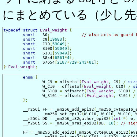
にまとめている（少し先
typedef
struct
Eval_weight
{
short
	S0
;
// also acts as guard 
short
	C9
[
19683
];
short
	C10
[
59049
];
short
	S100
[
59049
];
short
	S101
[
59049
];
short
	S8x4
[
6561
*
4
];
short
	S7654
[
2187
+
729
+
243
+
81
];
}
Eval_weight
;
enum
{
		W_C9 
=
 offsetof
(
Eval_weight
,
 C9
)
/
siz
		W_C10 
=
 offsetof
(
Eval_weight
,
 C10
)
/
s
		W_S100 
=
 offsetof
(
Eval_weight
,
 S100
)
/
		W_S101 
=
 offsetof
(
Eval_weight
,
 S101
)
/
};
	__m256i FF 
=
 _mm256_add_epi32
(
_mm256_cvtepu16_
		_mm256_set_epi32
(
W_C10
,
 W_C10
,
 W_C10
,
 
	__m256i DD 
=
 _mm256_i32gather_epi32
((
int
*)
 w
,
	__m256i SS 
=
 _mm256_srai_epi32
(
DD
,
16
);
// sig
	FF 
=
 _mm256_add_epi32
(
_mm256_cvtepu16_epi32
(
ev
		_mm256_set_epi32
(
W_S101
,
 W_S101
,
 W_S10