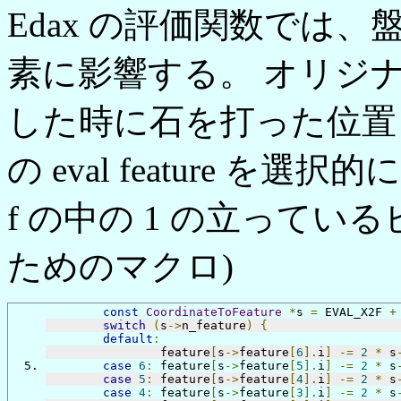
Edax の評価関数では、盤
素に影響する。 オリジ
した時に石を打った位置
の eval feature を選択
f の中の 1 の立っている
ためのマクロ)
const
CoordinateToFeature
*
s 
=
 EVAL_X2F 
+
switch
(
s
->
n_feature
)
{
default
:
		feature
[
s
->
feature
[
6
].
i
]
-=
2
*
 s
case
6
:
	feature
[
s
->
feature
[
5
].
i
]
-=
2
*
 s
case
5
:
	feature
[
s
->
feature
[
4
].
i
]
-=
2
*
 s
case
4
:
	feature
[
s
->
feature
[
3
].
i
]
-=
2
*
 s