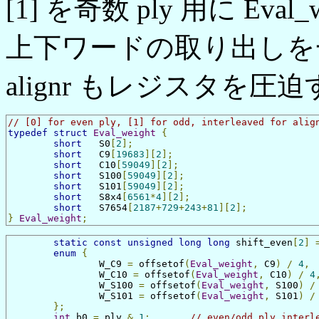
[1] を奇数 ply 用に Ev
上下ワードの取り出しを一律にす
alignr もレジスタを
// [0] for even ply, [1] for odd, interleaved for alig
typedef
struct
Eval_weight
{
short
	S0
[
2
];
short
	C9
[
19683
][
2
];
short
	C10
[
59049
][
2
];
short
	S100
[
59049
][
2
];
short
	S101
[
59049
][
2
];
short
	S8x4
[
6561
*
4
][
2
];
short
	S7654
[
2187
+
729
+
243
+
81
][
2
];
}
Eval_weight
;
static
const
unsigned
long
long
 shift_even
[
2
]
enum
{
		W_C9 
=
 offsetof
(
Eval_weight
,
 C9
)
/
4
,
		W_C10 
=
 offsetof
(
Eval_weight
,
 C10
)
/
4
		W_S100 
=
 offsetof
(
Eval_weight
,
 S100
)
/
		W_S101 
=
 offsetof
(
Eval_weight
,
 S101
)
/
};
int
 b0 
=
 ply 
&
1
;
// even/odd ply interl