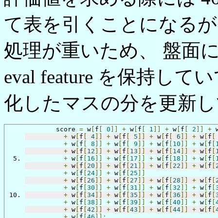
て表を引くことになるが
処理が重いため、 盤面
eval feature を
化したマスの分を更新し
	score 
=
 w
[
f
[
0
]]
+
 w
[
f
[
1
]]
+
 w
[
f
[
2
]]
+
 
+
 w
[
f
[
4
]]
+
 w
[
f
[
5
]]
+
 w
[
f
[
6
]]
+
 w
[
f
[
+
 w
[
f
[
8
]]
+
 w
[
f
[
9
]]
+
 w
[
f
[
10
]]
+
 w
[
f
[
+
 w
[
f
[
12
]]
+
 w
[
f
[
13
]]
+
 w
[
f
[
14
]]
+
 w
[
f
[
+
 w
[
f
[
16
]]
+
 w
[
f
[
17
]]
+
 w
[
f
[
18
]]
+
 w
[
f
[
+
 w
[
f
[
20
]]
+
 w
[
f
[
21
]]
+
 w
[
f
[
22
]]
+
 w
[
f
[
+
 w
[
f
[
24
]]
+
 w
[
f
[
25
]]
+
 w
[
f
[
26
]]
+
 w
[
f
[
27
]]
+
 w
[
f
[
28
]]
+
 w
[
f
[
+
 w
[
f
[
30
]]
+
 w
[
f
[
31
]]
+
 w
[
f
[
32
]]
+
 w
[
f
[
+
 w
[
f
[
34
]]
+
 w
[
f
[
35
]]
+
 w
[
f
[
36
]]
+
 w
[
f
[
+
 w
[
f
[
38
]]
+
 w
[
f
[
39
]]
+
 w
[
f
[
40
]]
+
 w
[
f
[
+
 w
[
f
[
42
]]
+
 w
[
f
[
43
]]
+
 w
[
f
[
44
]]
+
 w
[
f
[
+
 w
[
f
[
46
]];