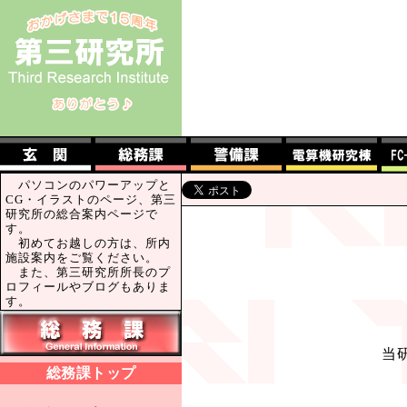
パソコンのパワーアップと
CG・イラストのページ、第三
研究所の総合案内ページで
す。
初めてお越しの方は、所内
施設案内をご覧ください。
また、第三研究所所長のプ
ロフィールやブログもありま
す。
当
総務課トップ