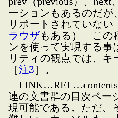
prev（previous）、ne
ーションもあるのだが、
サポートされていない
ラウザ
もある）。この
ンを使って実現する事は
リティの観点では、キ
［
注3
］。
LINK…REL…cont
連の文書群の目次ペー
現可能である。ただ、