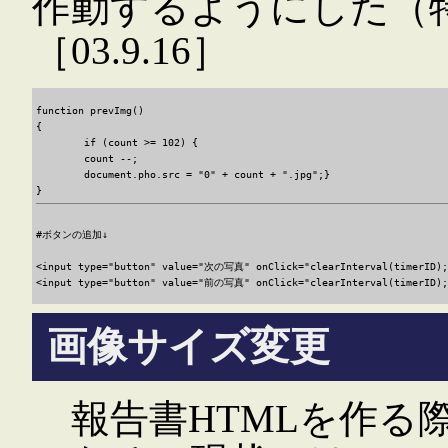
作動するようにした（
［03.9.16］
function prevImg()

{

	if (count >= 102) {

	count --;

	document.pho.src = "0" + count + ".jpg";}	

#ボタンの追加↓

<input type="button" value="次の写真" onClick="clearInterval(timerID);t
画像サイズ変更
報告書HTMLを作る