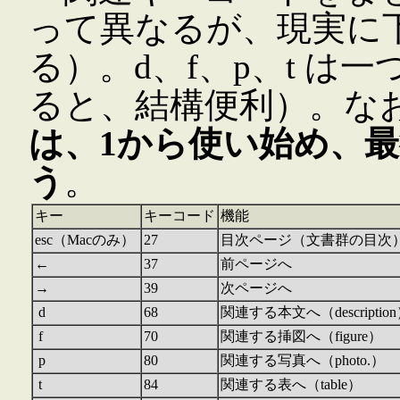
って異なるが、現実に
る）。d、f、p、t 
ると、結構便利）。な
は、1から使い始め、
う
。
キー
キーコード
機能
esc（Macのみ）
27
目次ページ（文書群の目次
←
37
前ページへ
→
39
次ページへ
d
68
関連する本文へ（descriptio
f
70
関連する挿図へ（figure）
p
80
関連する写真へ（photo.）
t
84
関連する表へ（table）