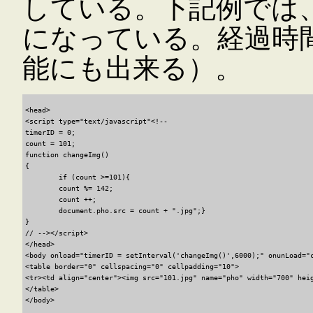
している。下記例では、101.
になっている。経過時
能にも出来る）。
<head>

<script type="text/javascript"<!--

timerID = 0;

count = 101;

function changeImg()

{

	if (count >=101){

	count %= 142;

	count ++;

	document.pho.src = count + ".jpg";}

}

// --></script>

</head>

<body onload="timerID = setInterval('changeImg()',6000);" onunLoad="c
<table border="0" cellspacing="0" cellpadding="10">

<tr><td align="center"><img src="101.jpg" name="pho" width="700" heig
</table>
