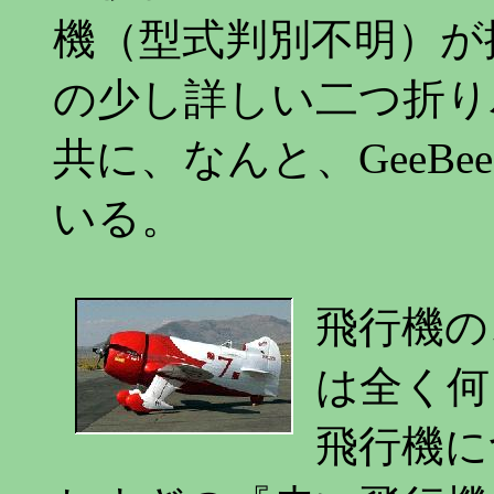
機（型式判別不明）が
の少し詳しい二つ折り
共に、なんと、GeeB
いる。
飛行機の
は全く何
飛行機に