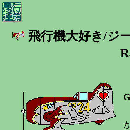
飛行機大好き/ジー
R
G